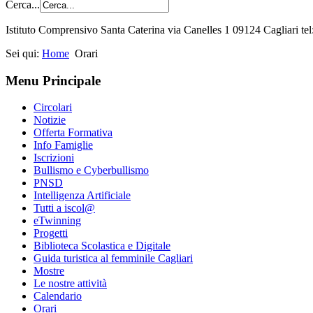
Cerca...
Istituto Comprensivo Santa Caterina via Canelles 1 09124 Cagliari t
Sei qui:
Home
Orari
Menu Principale
Circolari
Notizie
Offerta Formativa
Info Famiglie
Iscrizioni
Bullismo e Cyberbullismo
PNSD
Intelligenza Artificiale
Tutti a iscol@
eTwinning
Progetti
Biblioteca Scolastica e Digitale
Guida turistica al femminile Cagliari
Mostre
Le nostre attività
Calendario
Orari