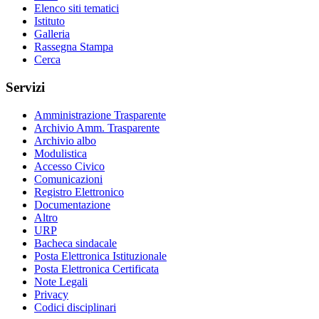
Elenco siti tematici
Istituto
Galleria
Rassegna Stampa
Cerca
Servizi
Amministrazione Trasparente
Archivio Amm. Trasparente
Archivio albo
Modulistica
Accesso Civico
Comunicazioni
Registro Elettronico
Documentazione
Altro
URP
Bacheca sindacale
Posta Elettronica Istituzionale
Posta Elettronica Certificata
Note Legali
Privacy
Codici disciplinari