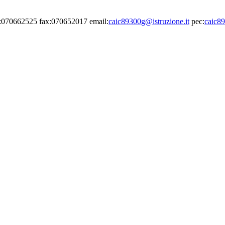
el:070662525 fax:070652017 email:
caic89300g@istruzione.it
pec:
caic89