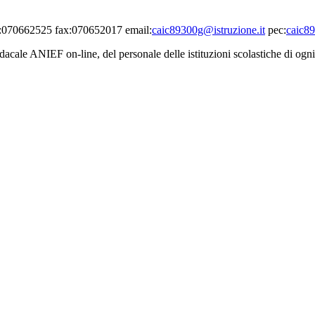
el:070662525 fax:070652017 email:
caic89300g@istruzione.it
pec:
caic89
cale ANIEF on-line, del personale delle istituzioni scolastiche di ogn