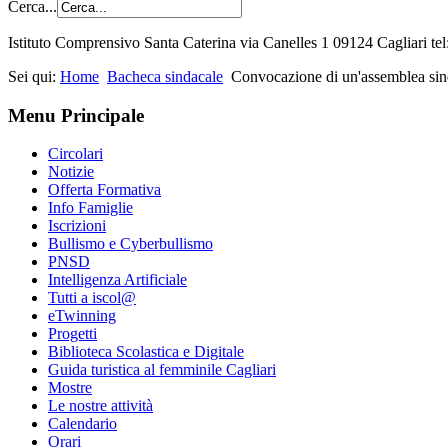
Cerca...
Istituto Comprensivo Santa Caterina via Canelles 1 09124 Cagliari t
Sei qui:
Home
Bacheca sindacale
Convocazione di un'assemblea sinda
Menu Principale
Circolari
Notizie
Offerta Formativa
Info Famiglie
Iscrizioni
Bullismo e Cyberbullismo
PNSD
Intelligenza Artificiale
Tutti a iscol@
eTwinning
Progetti
Biblioteca Scolastica e Digitale
Guida turistica al femminile Cagliari
Mostre
Le nostre attività
Calendario
Orari