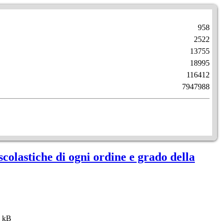
958
2522
13755
18995
116412
7947988
colastiche di ogni ordine e grado della
 kB