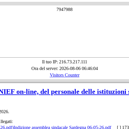
7
9
4
7
9
8
8
Il tuo IP: 216.73.217.111
Ora del server: 2026-08-06 06:46:04
Visitors Counter
F on-line, del personale delle istituzioni s
/2026.
llegati:
Indizione assemblea sindacale Sardegna 06-05-26.pdf
[ ]
173