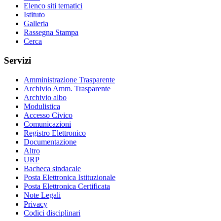
Elenco siti tematici
Istituto
Galleria
Rassegna Stampa
Cerca
Servizi
Amministrazione Trasparente
Archivio Amm. Trasparente
Archivio albo
Modulistica
Accesso Civico
Comunicazioni
Registro Elettronico
Documentazione
Altro
URP
Bacheca sindacale
Posta Elettronica Istituzionale
Posta Elettronica Certificata
Note Legali
Privacy
Codici disciplinari