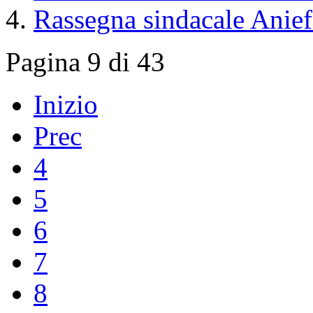
Rassegna sindacale Anief
Pagina 9 di 43
Inizio
Prec
4
5
6
7
8