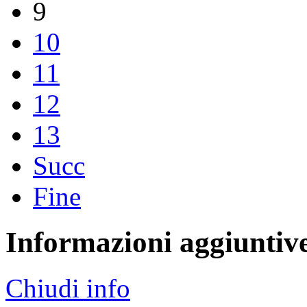
9
10
11
12
13
Succ
Fine
Informazioni aggiuntiv
Chiudi info