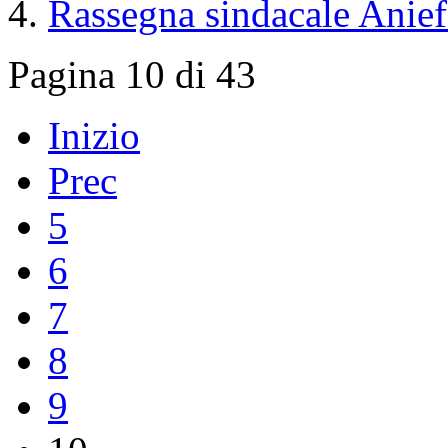
Rassegna sindacale Anief 
Pagina 10 di 43
Inizio
Prec
5
6
7
8
9